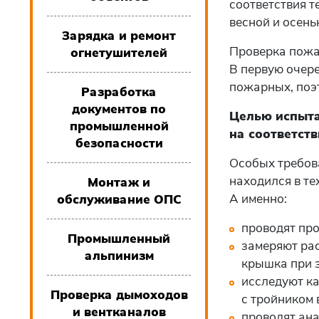
соответствия т
весной и осень
Зарядка и ремонт
Проверка пожа
огнетушителей
В первую очер
пожарных, поэ
Разработка
документов по
Целью испыта
промышленной
на соответст
безопасности
Особых требова
находился в те
Монтаж и
А именно:
обслуживание ОПС
проводят про
Промышленный
замеряют рас
альпинизм
крышка при 
исследуют ка
Проверка дымоходов
с тройником
и вентканалов
проводят ана