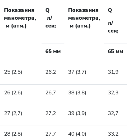
Показания
Q
Показания
Q
манометра,
л/
манометра,
л/
м (атм.)
сек;
м (атм.)
сек;
65 мм
65 мм
25 (2,5)
26,2
37 (3,7)
31,9
26 (2,6)
26,7
38 (3,8)
32,3
27 (2,7)
27,2
39 (3,9)
32,7
28 (2,8)
27,7
40 (4,0)
33,2