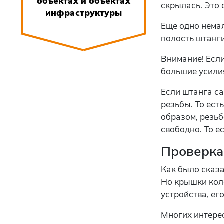
объектах и объектах
скрылась. Это
инфраструктуры
Еще одно нема
полость штанг
Внимание! Если
большие усилия
Если штанга са
резьбы. То ест
образом, резьб
свободно. То е
Проверка
Как было сказа
Но крышки кол
устройства, ег
Многих интерес