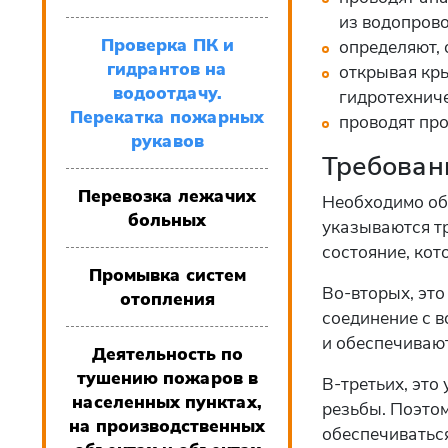
из водопрово
Проверка ПК и
определяют, 
гидрантов на
открывая кр
водоотдачу.
гидротехнич
Перекатка пожарных
проводят про
рукавов
Требован
Перевозка лежачих
Необходимо об
больных
указываются тр
состояние, кот
Промывка систем
Во-вторых, эт
отопления
соединение с в
и обеспечивают
Деятельность по
тушению пожаров в
В-третьих, это
населенных пунктах,
резьбы. Поэтом
на производственных
обеспечиваться