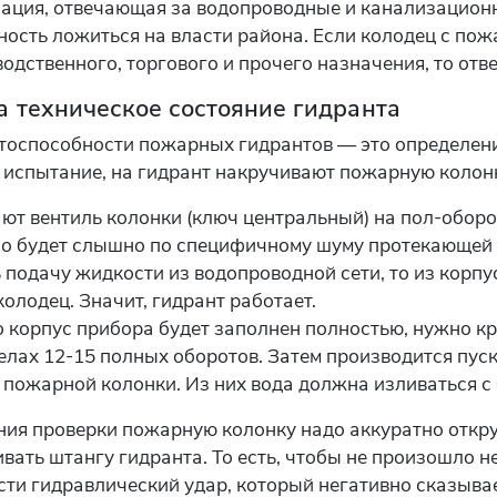
ация, отвечающая за водопроводные и канализационны
нность ложиться на власти района. Если колодец с п
одственного, торгового и прочего назначения, то отве
а техническое состояние гидранта
оспособности пожарных гидрантов — это определение,
 испытание, на гидрант накручивают пожарную колонк
ют вентиль колонки (ключ центральный) на пол-оборо
о будет слышно по специфичному шуму протекающей в
 подачу жидкости из водопроводной сети, то из кор
колодец. Значит, гидрант работает.
о корпус прибора будет заполнен полностью, нужно к
делах 12-15 полных оборотов. Затем производится пус
 пожарной колонки. Из них вода должна изливаться с
ния проверки пожарную колонку надо аккуратно откр
ивать штангу гидранта. То есть, чтобы не произошло 
сти гидравлический удар, который негативно сказыва