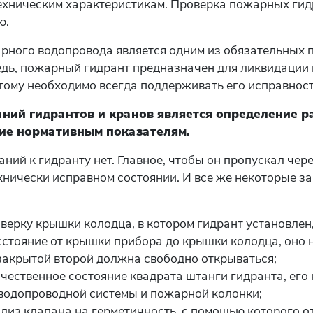
ехническим характеристикам. Проверка пожарных гидр
ю.
рного водопровода является одним из обязательных 
едь, пожарный гидрант предназначен для ликвидации 
тому необходимо всегда поддерживать его исправност
ний гидрантов и кранов является определение ра
вие нормативным показателям.
ний к гидранту нет. Главное, чтобы он пропускал чере
хнически исправном состоянии. И все же некоторые за
верку крышки колодца, в котором гидрант установлен,
стояние от крышки прибора до крышки колодца, оно н
закрытой второй должна свободно открываться;
чественное состояние квадрата штанги гидранта, его
 водопроводной системы и пожарной колонки;
лиз клапана на герметичность, с помощью которого 