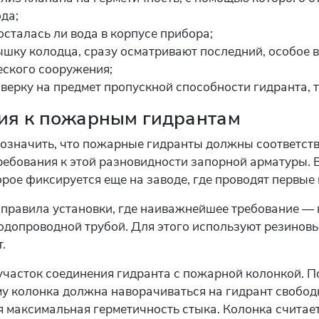
да;
осталась ли вода в корпусе прибора;
ышку колодца, сразу осматривают последний, особое 
еского сооружения;
верку на предмет пропускной способности гидранта, 
ия к пожарным гидрантам
означить, что пожарные гидранты должны соответств
ебования к этой разновидности запорной арматуры. В
орое фиксируется еще на заводе, где проводят первые
о правила установки, где наиважнейшее требование —
одопроводной трубой. Для этого используют резиновы
.
 участок соединения гидранта с пожарной колонкой. П
у колонка должна наворачиваться на гидрант свобод
 максимальная герметичность стыка. Колонка считае