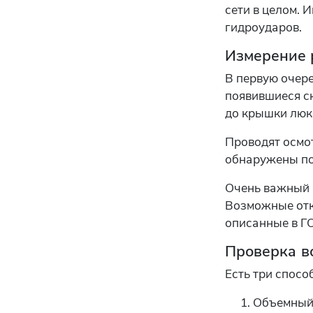
сети в целом. 
гидроударов.
Измерение 
В первую очере
появившиеся с
до крышки люк
Проводят осмот
обнаружены под
Очень важный 
Возможные откл
описанные в Г
Проверка в
Есть три способ
Объемный 