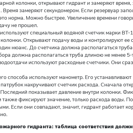
арной колонки, открывают гидрант и замеряют время, 
. Время замеряют секундомером. Если резервуар заполн
о это норма. Можно быстрее. Увеличение времени говор
дачу не прошел.
 используют специальный водяной счетчик марки ВТ-1
колонки. Открывают подачу воды и контролируют ее об
один нюанс. До счетчика должна располагаться труба
бора должна располагаться труба длиною не менее 5-
водоотдачи используют расходные счетчики. Они сра
его способа используют манометр. Его устанавливают
 патрубок накручивают счетчик расхода. Сначала отк
 Последний показывает давление внутри колонки. Фик
и также фиксируют значение, только расхода воды. П
ыми. Если они совпадают, значит, гидрант работает ко
но.
ожарного гидранта: таблица соответствия должно