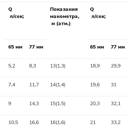
Q
Показания
Q
л/сек;
манометра,
л/сек;
м (атм.)
65 мм
77 мм
65 мм
77 мм
5,2
8,3
13(1,3)
18,9
29,9
7,4
11,7
14(1,4)
19,6
31
9
14,3
15(1,5)
20,3
32,1
10,5
16,6
16(1,6)
21
33,2