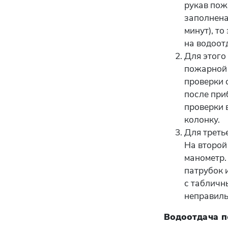
рукав пож
заполнена
минут), т
на водоот
Для этого
пожарной 
проверки 
после при
проверки 
колонку.
Для треть
На второй
манометр.
патрубок 
с табличн
неправиль
Водоотдача п