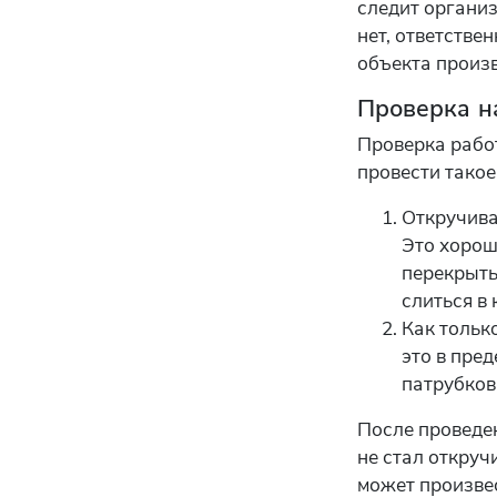
следит организ
нет, ответстве
объекта произв
Проверка н
Проверка работ
провести такое
Откручива
Это хорош
перекрыть
слиться в 
Как тольк
это в пре
патрубков
После проведе
не стал откруч
может произве